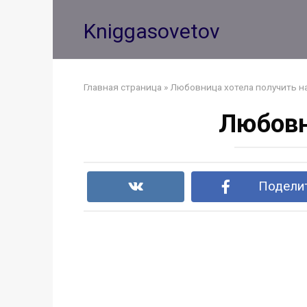
Перейти
к
Kniggasovetov
контенту
Главная страница
»
Любовница хотела получить н
Любовн
Поделит