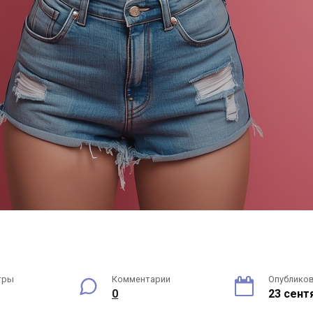
тры
Комментарии
Опублико
0
23 сент