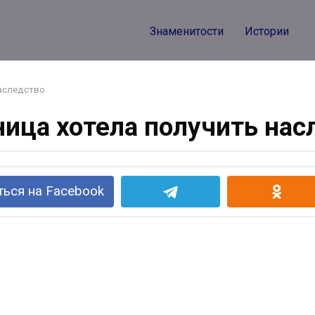
Знаменитости
Истории
аследство
ица хотела получить нас
ься на Facebook