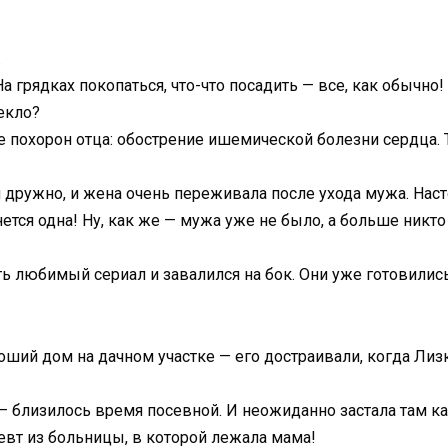
.
 грядках покопаться, что-что посадить — все, как обычно!
пекло?
е похорон отца: обострение ишемической болезни сердца. Т
 дружно, и жена очень переживала после ухода мужа. Насто
тся одна! Ну, как же — мужа уже не было, а больше никто
ть любимый сериал и завалился на бок. Они уже готовилис
роший дом на дачном участке — его достраивали, когда Ли
— близилось время посевной. И неожиданно застала там ка
певт из больницы, в которой лежала мама!