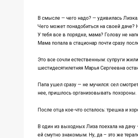
В смысле — чего надо? — удивилась Лизка
Чего может понадобиться на своей даче? На
У тебя все в порядке, мама? Голову не на
Мама попала в стационар почти сразу посл
Это все сочли естественным: супруги жили
шестидесятилетняя Марья Сергеевна остане
Папа ушел сразу — не мучился: сел смотре
нее, пришлось организовывать похороны.
После отца кое-что осталось: трешка и хо
В один из выходных Лиза поехала на дачу 
ей смутно знакомым. Ну, да – это же тера