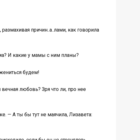
, размахивая причин..а..лами, как говорила
ома? И какие у мамы с ним планы?
 жениться будем!
вечная любовь? Зря что ли, про нее
. — А ты бы тут не маячила, Лизавета:
оисходило, если бы он не стеснялся»…