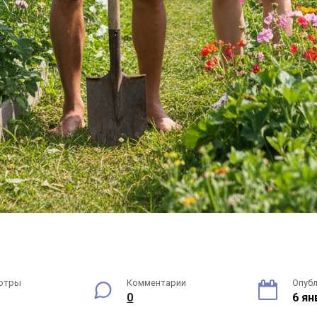
отры
Комментарии
Опуб
0
6 ян