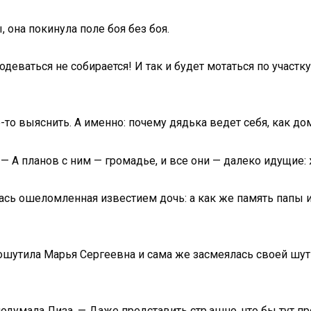
, она покинула поле боя без боя.
одеваться не собирается! И так и будет мотаться по участку
о-то выяснить. А именно: почему дядька ведет себя, как д
. — А планов с ним — громадье, и все они — далеко идущие:
сь ошеломленная известием дочь: а как же память папы и 
шутила Марья Сергеевна и сама же засмеялась своей шутке
подумала Лиза. — Даже представить стр.ашно, что бы тут пр