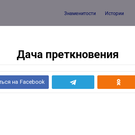
Знаменитости
Истории
Дача преткновения
ься на Facebook