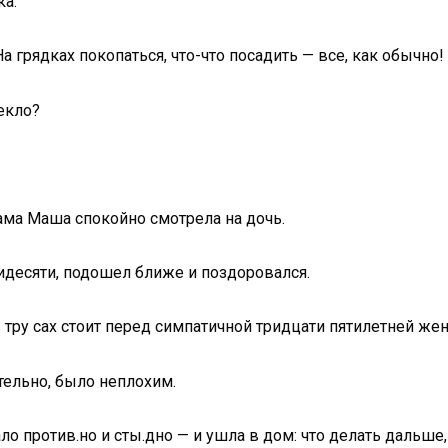
ка.
 грядках покопаться, что-что посадить — все, как обычно!
пекло?
мама Маша спокойно смотрела на дочь.
идесяти, подошел ближе и поздоровался.
 тру сах стоит перед симпатичной тридцати пятилетней же
тельно, было неплохим.
ло против.но и сты.дно — и ушла в дом: что делать дальше,