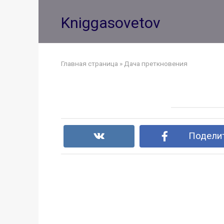
Перейти
к
Kniggasovetov
контенту
Главная страница
»
Дача преткновения
Поделит