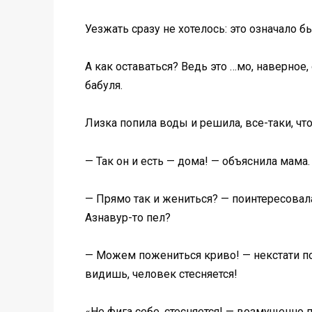
Уезжать сразу не хотелось: это означало бы
А как оставаться? Ведь это …мо, наверное, 
бабуля.
Лизка попила воды и решила, все-таки, чт
— Так он и есть — дома! — объяснила мама
— Прямо так и жениться? — поинтересовала
Азнавур-то пел?
— Можем пожениться криво! — некстати по
видишь, человек стесняется!
«Не фига себе, стесняется! — возмущенно 