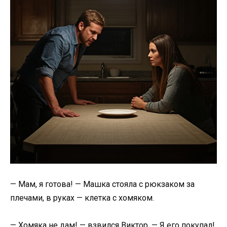
— Мам, я готова! — Машка стояла с рюкзаком за
плечами, в руках — клетка с хомяком.
— Хомяка не дам! — взвился Виктор. — Я его покупал!