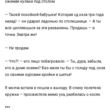
сжимая кулаки под столом.
— Твоей покойной бабушки! Которая сд.охла три года
назад! — он ударил ладонью по столешнице. — А ты
всё цепляешься за эти развалины. Продашь — и
точка. Завтра же!
— Не продам.
— Что?! — его лицо побагровело. — Ты, дура, забыла,
кто в доме хозяин? Без меня ты бы с голоду под..охла
со своими курсами кройки и шитья!
Я молча встала и пошла к выходу. В спину полетела
кружка — просвистела мимо уха, разбилась о косяк.
***