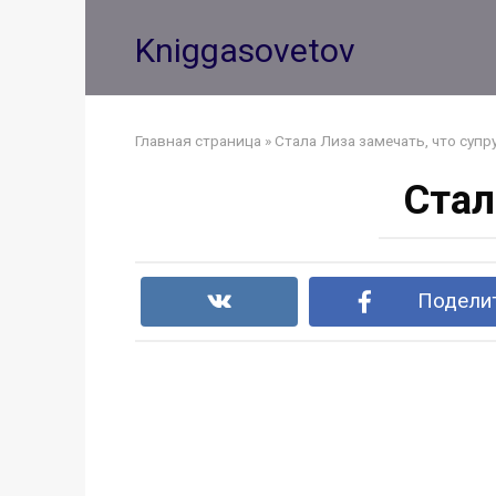
Перейти
к
Kniggasovetov
контенту
Главная страница
»
Стала Лиза замечать, что супру
Стал
Поделит