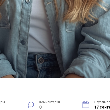
тры
Комментарии
Опублико
0
17 сент