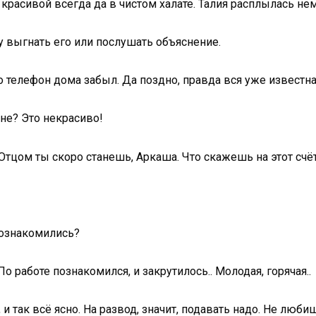
 красивой всегда да в чистом халате. Талия расплылась не
зу выгнать его или послушать объяснение.
о телефон дома забыл. Да поздно, правда вся уже известна
оне? Это некрасиво!
тцом ты скоро станешь, Аркаша. Что скажешь на этот счёт?
познакомились?
о работе познакомился, и закрутилось.. Молодая, горячая..
и так всё ясно. На развод, значит, подавать надо. Не люби