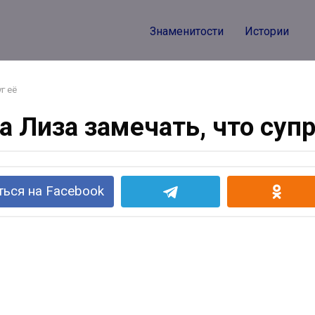
Знаменитости
Истории
г её
а Лиза замечать, что супр
ься на Facebook