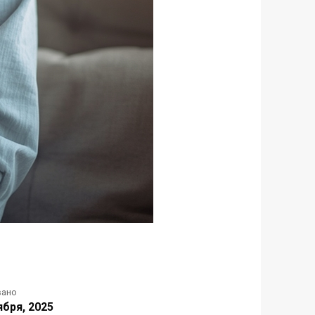
вано
ября, 2025