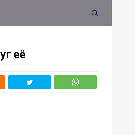
уг её