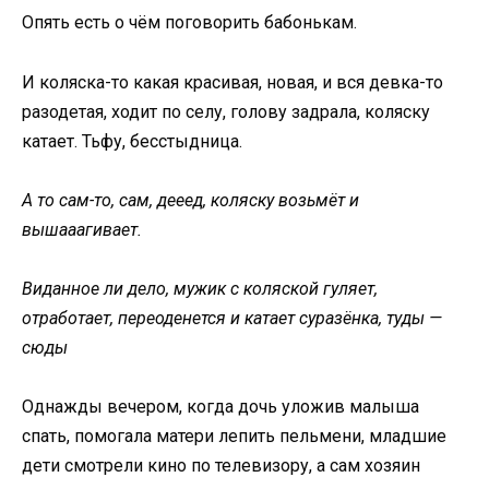
Опять есть о чём поговорить бабонькам.
И коляска-то какая красивая, новая, и вся девка-то
разодетая, ходит по селу, голову задрала, коляску
катает. Тьфу, бесстыдница.
А то сам-то, сам, дееед, коляску возьмёт и
вышааагивает.
Виданное ли дело, мужик с коляской гуляет,
отработает, переоденется и катает суразёнка, туды —
сюды
Однажды вечером, когда дочь уложив малыша
спать, помогала матери лепить пельмени, младшие
дети смотрели кино по телевизору, а сам хозяин