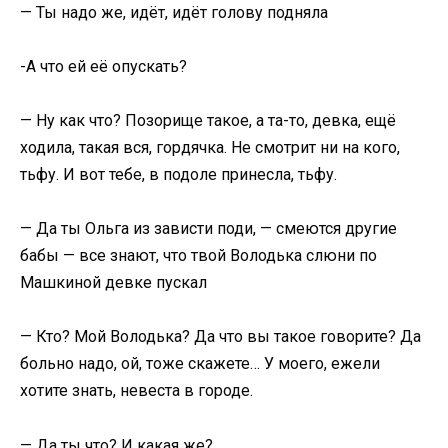
— Ты надо же, идёт, идёт голову подняла
-А что ей её опускать?
— Ну как что? Позорище такое, а та-то, девка, ещё
ходила, такая вся, гордячка. Не смотрит ни на кого,
тьфу. И вот тебе, в подоле принесла, тьфу.
— Да ты Ольга из зависти поди, — смеются другие
бабы — все знают, что твой Володька слюни по
Машкиной девке пускал
— Кто? Мой Володька? Да что вы такое говорите? Да
больно надо, ой, тоже скажете… У моего, ежели
хотите знать, невеста в городе.
— Да ты что? И какая же?