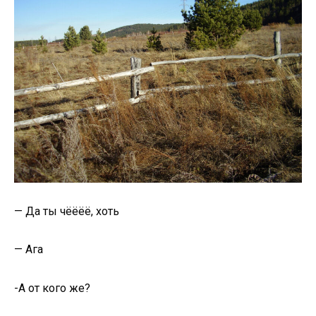
— Да ты чёёёё, хоть
— Ага
-А от кого же?