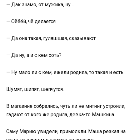
— Дак знамо, от мужика, ну…
— Оёёёй, чё делается.
— Да она такая, гуляшшая, сказывают.
— Да ну, а и с кем хоть?
— Ну мало ли с кем, ежели родила, то такая и есть…
Шумят, шипят, шепчутся.
В магазине собрались, чуть ли не митинг устроили,
гадают от кого же родила, девка-то Машкина.
Саму Марию увидели, примолкли. Маша резкая на
язык, за словом в карман не полезет.