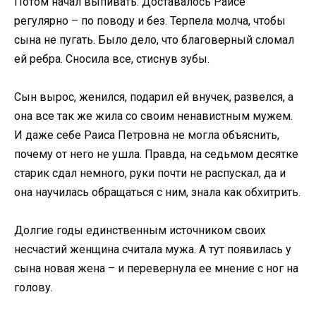
Потом начал выпивать. Доставалось Раисе
регулярно – по поводу и без. Терпела молча, чтобы
сына не пугать. Было дело, что благоверный сломал
ей ребра. Сносила все, стиснув зубы.
Сын вырос, женился, подарил ей внучек, развелся, а
она все так же жила со своим ненавистным мужем.
И даже себе Раиса Петровна не могла объяснить,
почему от него не ушла. Правда, на седьмом десятке
старик сдал немного, руки почти не распускал, да и
она научилась обращаться с ним, знала как обхитрить.
Долгие годы единственным источником своих
несчастий женщина считала мужа. А тут появилась у
сына новая жена – и перевернула ее мнение с ног на
голову.