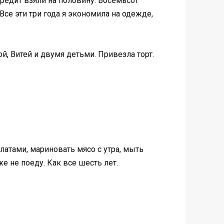
редит взяли на половину. Восемьсот
Все эти три года я экономила на одежде,
й, Витей и двумя детьми. Привезла торт.
салатами, мариновать мясо с утра, мыть
е не поеду. Как все шесть лет.