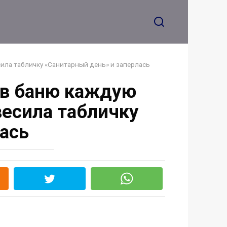
сила табличку «Санитарный день» и заперлась
 в баню каждую
овесила табличку
ась