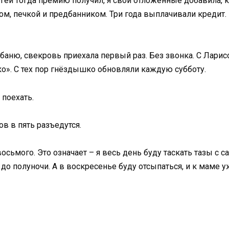
гей тогда премию получил, я свои отложенные добавила, к
ом, печкой и предбанником. Три года выплачивали кредит. 
 баню, свекровь приехала первый раз. Без звонка. С Ларисо
о». С тех пор гнёздышко обновляли каждую субботу.
 поехать.
ов в пять разъедутся.
восьмого. Это означает – я весь день буду таскать тазы с 
до полуночи. А в воскресенье буду отсыпаться, и к маме уж