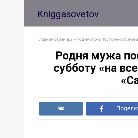
Перейти
к
Kniggasovetov
контенту
Главная страница
»
Родня мужа постоянно приезжае
Родня мужа по
субботу «на все
«С
Поделит