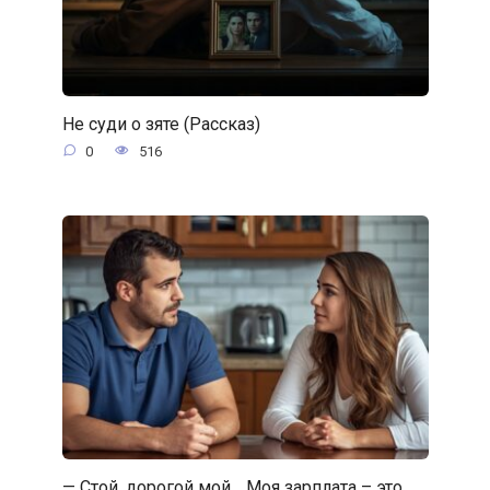
Не суди о зяте (Рассказ)
0
516
— Стой, дорогой мой… Моя зарплата – это