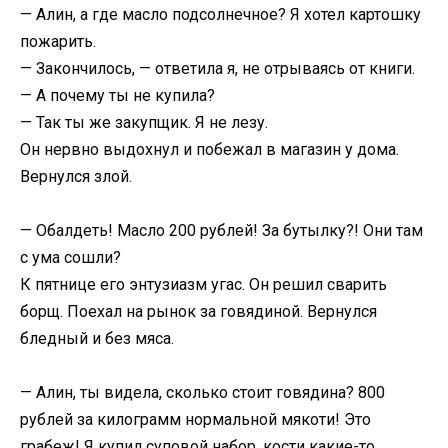
— Алин, а где масло подсолнечное? Я хотел картошку
пожарить.
— Закончилось, — ответила я, не отрываясь от книги.
— А почему ты не купила?
— Так ты же закупщик. Я не лезу.
Он нервно выдохнул и побежал в магазин у дома.
Вернулся злой.
— Обалдеть! Масло 200 рублей! За бутылку?! Они там
с ума сошли?
К пятнице его энтузиазм угас. Он решил сварить
борщ. Поехал на рынок за говядиной. Вернулся
бледный и без мяса.
— Алин, ты видела, сколько стоит говядина? 800
рублей за килограмм нормальной мякоти! Это
грабеж! Я купил суповой набор, кости какие-то.