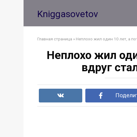
Перейти
к
Kniggasovetov
контенту
Главная страница
»
Неплохо жил один 10 лет, а п
Неплохо жил оди
вдруг ста
Поделит