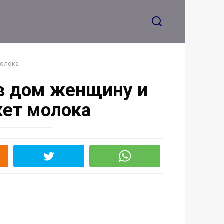
на Михаила жена
молока
 в дом женщину и
кет молока