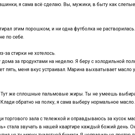
ашинки, я сама всё сделаю. Вы, мужики, в быту как слепые 
 стирал этим порошком, и ни одна футболка не растворилась
не по себе.
з-за стирки не хотелось.
дома за продуктами на неделю. Я беру с холодильной полк
ет пять, меня вкус устраивал. Марина выхватывает масло у
 Тут же сплошные пальмовые жиры. Ты не умеешь выбират
. Клади обратно на полку, я сама выберу нормальное масло.
ди торгового зала с тележкой и оправдываюсь за кусок мас
ь» стала звучать в нашей квартире каждый божий день. 
купил не ту марку туалетной бумаги. Я неправильно протер