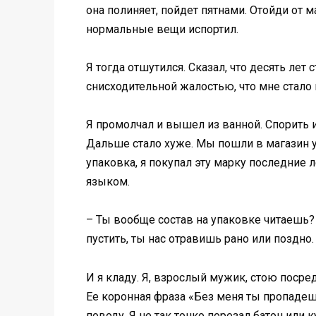
она полиняет, пойдет пятнами. Отойди от м
нормальные вещи испортил.
Я тогда отшутился. Сказал, что десять лет
снисходительной жалостью, что мне стало 
Я промолчал и вышел из ванной. Спорить и
Дальше стало хуже. Мы пошли в магазин у 
упаковка, я покупал эту марку последние л
языком.
– Ты вообще состав на упаковке читаешь?
пустить, ты нас отравишь рано или поздно
И я кладу. Я, взрослый мужик, стою посре
Ее коронная фраза «Без меня ты пропадеш
поводу. Я не так тонко порезал батон или 