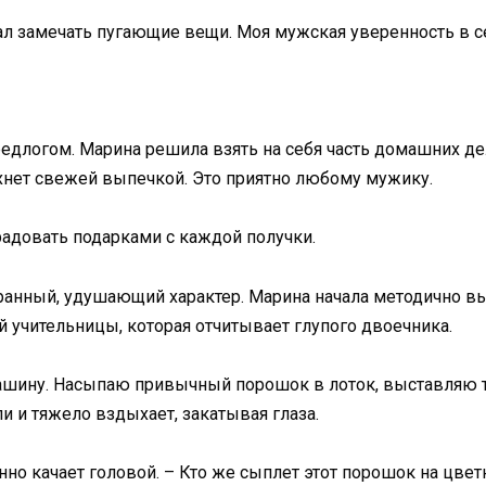
ал замечать пугающие вещи. Моя мужская уверенность в се
едлогом. Марина решила взять на себя часть домашних де
ахнет свежей выпечкой. Это приятно любому мужику.
 радовать подарками с каждой получки.
странный, удушающий характер. Марина начала методично в
й учительницы, которая отчитывает глупого двоечника.
шину. Насыпаю привычный порошок в лоток, выставляю те
и и тяжело вздыхает, закатывая глаза.
енно качает головой. – Кто же сыплет этот порошок на цв