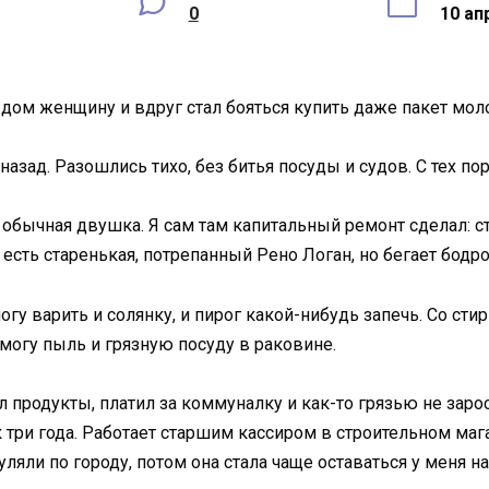
0
10 ап
в дом женщину и вдруг стал бояться купить даже пакет мол
азад. Разошлись тихо, без битья посуды и судов. С тех по
, обычная двушка. Я сам там капитальный ремонт сделал: 
сть старенькая, потрепанный Рено Логан, но бегает бодро,
у варить и солянку, и пирог какой-нибудь запечь. Со стир
 могу пыль и грязную посуду в раковине.
л продукты, платил за коммуналку и как-то грязью не зарос
к три года. Работает старшим кассиром в строительном маг
уляли по городу, потом она стала чаще оставаться у меня 