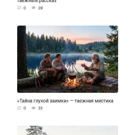
таежный рассказ
0
28
«Тайна глухой заимки» — таежная мистика
0
33