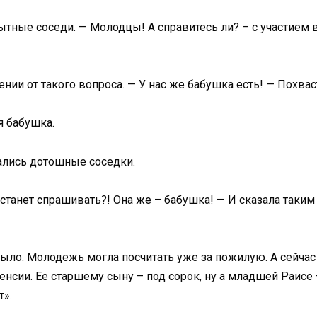
ытные соседи. — Молодцы! А справитесь ли? – с участием 
ении от такого вопроса. — У нас же бабушка есть! — Похвас
я бабушка.
ались дотошные соседки.
 станет спрашивать?! Она же – бабушка! — И сказала таким
ло. Молодежь могла посчитать уже за пожилую. А сейчас 
нсии. Ее старшему сыну – под сорок, ну а младшей Раисе –
т».