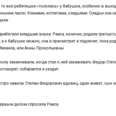
 то все ребятишки «толклись» у бабушки, особенно в выход
ким пахло: блинами, котлетами, оладьями. Оладьи она на 
дили.
 прибегали младшие внуки. Раиса, конечно, родила третьего
а к бабушке можно, она и присмотрит и подлечит, пока роди
а Михаила, или Анны Прокопьевны.
лу заканчивали, когда стал к ней захаживать Федор Степ
оговорят, собирается и уходит.
стро навела: Степан Федорович вдовец, один живет, сын за
 первым делом спросила Раиса.