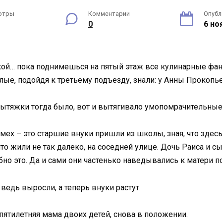
отры
Комментарии
Опубл
0
6 но
чкой… пока поднимешься на пятый этаж все кулинарные фа
лые, подойдя к третьему подъезду, знали: у Анны Прокопь
вытяжки тогда было, вот и вытягивало умопомрачительные 
ех – это старшие внуки пришли из школы, зная, что здесь 
что жили не так далеко, на соседней улице. Дочь Раиса и
но это. Да и сами они частенько наведывались к матери по
ведь выросли, а теперь внуки растут.
ипятилетняя мама двоих детей, снова в положении.