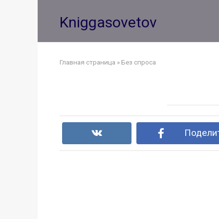
Перейти
к
Kniggasovetov
контенту
Главная страница
»
Без спроса
Поделит