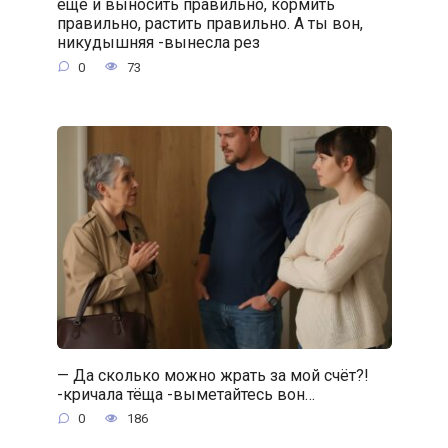
ещё и выносить правильно, кормить
правильно, растить правильно. А ты вон,
никудышняя -вынесла рез
0
73
— Да сколько можно жрать за мой счёт?!
-кричала тёща -выметайтесь вон…
0
186