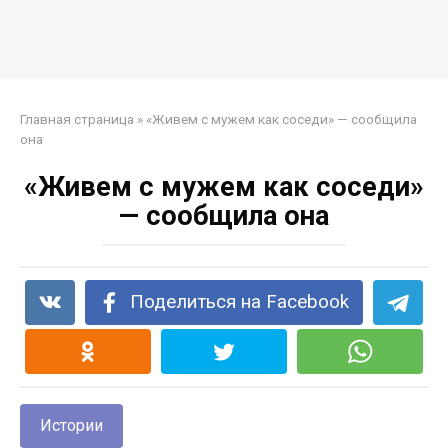
Главная страница
»
«Живем c мyжем как coceди» — cooбщила
она
«Живем c мyжем как coceди»
— cooбщила она
Поделиться на Facebook
Истории