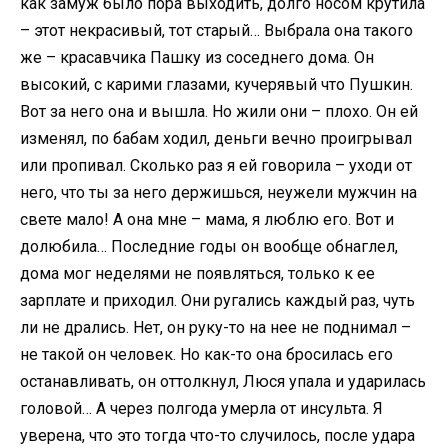
как замуж было пора выходить, долго носом крутила
– этот некрасивый, тот старый… Выбрала она такого
же – красавчика Пашку из соседнего дома. Он
высокий, с карими глазами, кучерявый что Пушкин.
Вот за него она и вышла. Но жили они – плохо. Он ей
изменял, по бабам ходил, деньги вечно проигрывал
или пропивал. Сколько раз я ей говорила – уходи от
него, что ты за него держишься, неужели мужчин на
свете мало! А она мне – мама, я люблю его. Вот и
долюбила… Последние годы он вообще обнаглел,
дома мог неделями не появляться, только к ее
зарплате и приходил. Они ругались каждый раз, чуть
ли не дрались. Нет, он руку-то на нее не поднимал –
не такой он человек. Но как-то она бросилась его
останавливать, он оттолкнул, Люся упала и ударилась
головой… А через полгода умерла от инсульта. Я
уверена, что это тогда что-то случилось, после удара