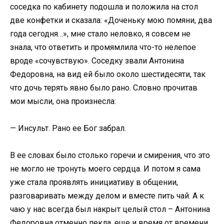
соседка по кабинету подошла и положила на стол
две конфетки и сказала: «Доченьку мою помяни, два
года сегодня…», мне стало неловко, я совсем не
знала, что ответить и промямлила что-то нелепое
вроде «сочувствую». Соседку звали Антонина
Федоровна, на вид ей было около шестидесяти, так
что дочь терять явно было рано. Словно прочитав
мои мысли, она произнесла:
— Инсульт. Рано ее Бог забрал.
В ее словах было столько горечи и смирения, что это
не могло не тронуть моего сердца. И потом я сама
уже стала проявлять инициативу в общении,
разговаривать между делом и вместе пить чай. А к
чаю у нас всегда был накрыт целый стол – Антонина
Федоровна отменно пекла, еще и время от времени