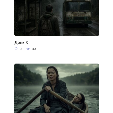
День Х
0
40