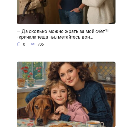
— Да сколько можно жрать за мой счёт?!
-кричала тёща -выметайтесь вон…
0
706