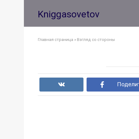
Перейти
к
Kniggasovetov
контенту
Главная страница
»
Взгляд со стороны
Поделит