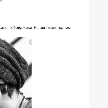
т?
исано на бейджике. Но вы такая… одним