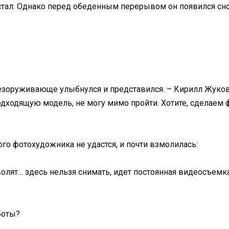
тстал. Однако перед обеденным перерывом он появился сно
безоруживающе улыбнулся и представился. – Кирилл Жуков
одходящую модель, не могу мимо пройти. Хотите, сделаем 
ого фотохудожника не удастся, и почти взмолилась:
олят… здесь нельзя снимать, идет постоянная видеосъемка
боты?