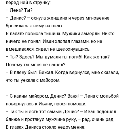
перед ней в струнку:
– Лена? Ты?
– Денис? – охнула женщина и через мгновение
бросилась к нему на шею.
В палате повисла тишина. Мужики замерли. Никто
ничего не понял. Иван хлопал глазами, но не
вмешивался, сидел не шелохнувшись.
– Ты? Здесь? Мы думали ты погиб! Как же так?
Почему ты меня не нашел?
– В плену был. Бежал. Когда вернулся, мне сказали,
что ты уехала с майором.
– С каким майором, Денис? Ваня! – Лена с мольбой
повернулась к Ивану, прося помощи.
– Так ты и есть тот самый Денис? – Иван подошел
ближе и протянул мужчине руку, – рад, очень рад.
В глазах Дениса стояло недоумение: