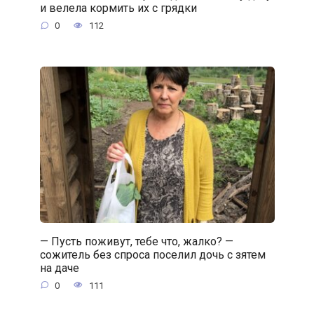
и велела кормить их с грядки
0
112
— Пусть поживут, тебе что, жалко? —
сожитель без спроса поселил дочь с зятем
на даче
0
111