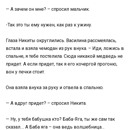
— А зачем он мне? – спросил мальчик.
-Так это ты ему нужен, как раз к ужину.
Глаза Никиты округлились. Василина рассмеялась,
встала и взяла чемодан из рук внука. – Иди, ложись в
спальне, я тебе постелила. Сюда никакой медведь не
придет. А если придет, так я его кочергой прогоню,
вон у печки стоит.
Она взяла внука за руку и отвела в спальню.
— А вдруг придет? – спросил Никита.
— Ну, у тебя бабушка кто? Баба-Яга, ты же сам так
сказал…. А Баба яга – она ведь волшебница…