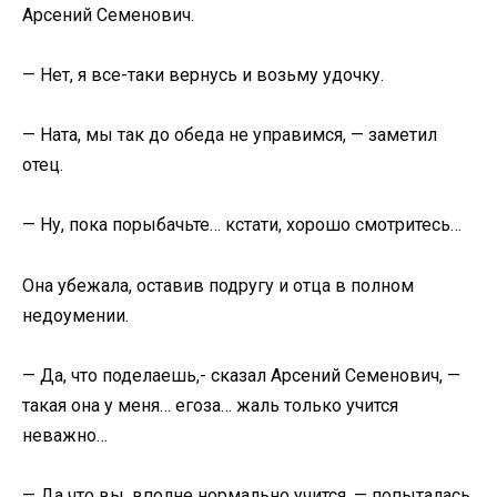
Арсений Семенович.
— Нет, я все-таки вернусь и возьму удочку.
— Ната, мы так до обеда не управимся, — заметил
отец.
— Ну, пока порыбачьте… кстати, хорошо смотритесь…
Она убежала, оставив подругу и отца в полном
недоумении.
— Да, что поделаешь,- сказал Арсений Семенович, —
такая она у меня… егоза… жаль только учится
неважно…
— Да что вы, вполне нормально учится, — попыталась