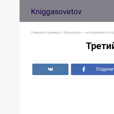
Перейти
к
Kniggasovetov
контенту
Главная страница
»
Третий раз — не случайность (
Третий
Поделит