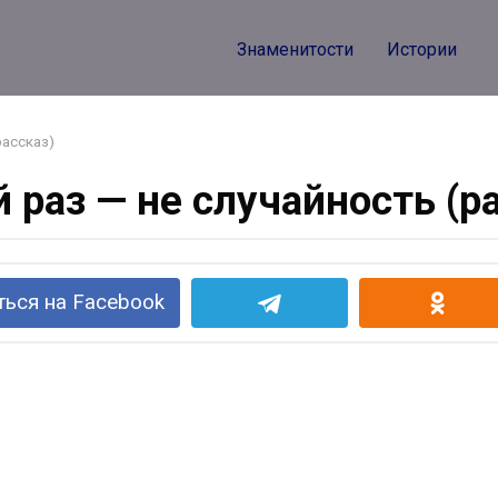
Знаменитости
Истории
рассказ)
 раз — не случайность (р
ься на Facebook