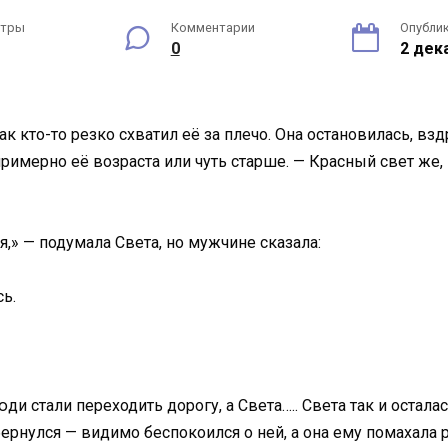
отры
Комментарии
Опубли
0
2 дек
ак кто-то резко схватил еë за плечо. Она остановилась, вз
имерно еë возраста или чуть старше. — Красный свет же, 
,» — подумала Света, но мужчине сказала:
сь.
ди стали переходить дорогу, а Света….. Света так и осталас
ернулся — видимо беспокоился о ней, а она ему помахала р