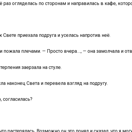
ё раз огляделась по сторонам и направилась в кафе, котор
к Свете приехала подруга и уселась напротив неë.
 пожала плечами. — Просто вчера…., — она замолчала и отв
терпения заерзала на стуле.
а наконец Света и перевела взгляд на подругу.
, согласилась?
что растерялась. Возможно он это понял и сказал, что я мог