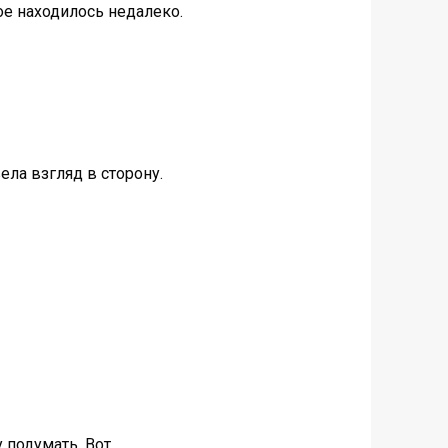
ое находилось недалеко.
ела взгляд в сторону.
у подумать. Вот….