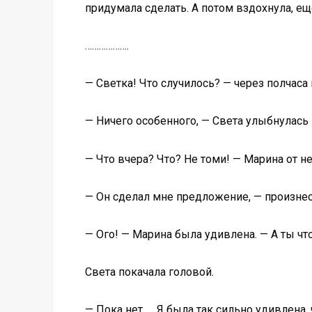
придумала сделать. А потом вздохнула, ещ
……………….
— Светка! Что случилось? — через полчаса 
— Ничего особенного, — Света улыбнулась и
— Что вчера? Что? Не томи! — Марина от не
— Он сделал мне предложение, — произнесл
— Ого! — Марина была удивлена. — А ты что
Света покачала головой.
— Пока нет….. Я была так сильно удивлена, 