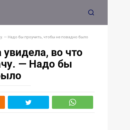
лет назад
чу. — Надо бы проучить, чтобы не повадно было
а увидела, во что
чу. — Надо бы
было