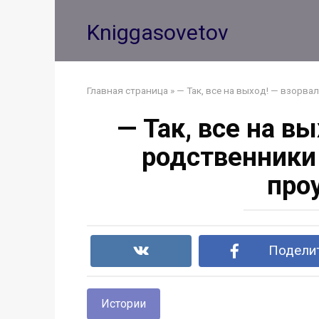
Перейти
к
Kniggasovetov
контенту
Главная страница
»
— Так, все на выход! — взорва
— Так, все на вы
родственники
про
Поделит
Истории