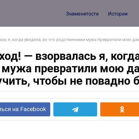
Знаменитости
Истории
лась я, когда увидела, во что родственники мужа превратили мою да
ход! — взорвалась я, когд
 мужа превратили мою да
учить, чтобы не повадно 
ься на Facebook