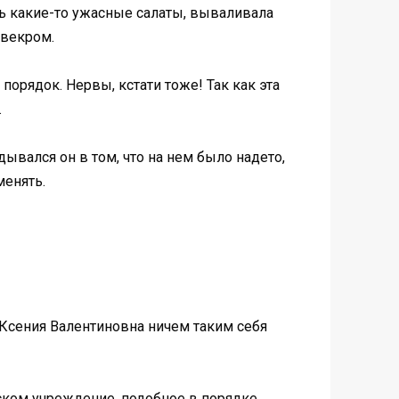
ть какие-то ужасные салаты, вываливала
свекром.
порядок. Нервы, кстати тоже! Так как эта
.
ывался он в том, что на нем было надето,
менять.
и Ксения Валентиновна ничем таким себя
ском учреждение, подобное в порядке