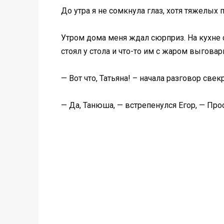
До утра я не сомкнула глаз, хотя тяжелых
Утром дома меня ждал сюрприз. На кухне 
стоял у стола и что-то им с жаром выговар
— Вот что, Татьяна! – начала разговор свек
— Да, Танюша, — встрепенулся Егор, — Прос