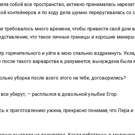
няла собой все пространство, активно принималась нареза
ой контейнеров и по ходу дела шумно переругивалась со 
не требовалось много времени, чтобы привести свой дом в 
едставление, что такое личные границы и хорошие манеры
тр горячительного и уйти в мою спальню вздремнуть. Уклад
е после такого варварства я, разумеется, вынуждена была 
олько уборка после всего этого на тебе, договорились?
и все уберут, — расплылся в довольной улыбке Егор.
лась к приготовлению ужина, прекрасно понимая, что Лера 
срочно вызвали на дежурство. Когда работаешь в медицин