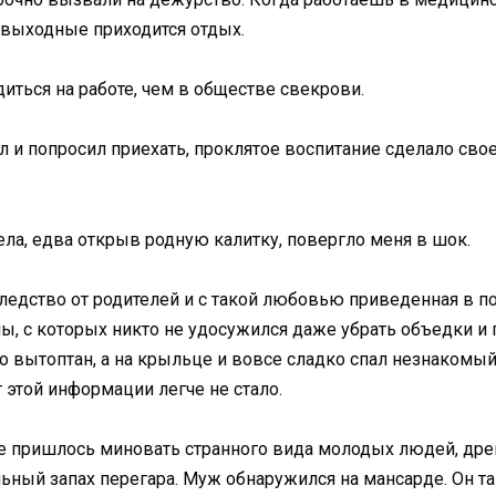
а выходные приходится отдых.
диться на работе, чем в обществе свекрови.
 и попросил приехать, проклятое воспитание сделало свое
дела, едва открыв родную калитку, повергло меня в шок.
ледство от родителей и с такой любовью приведенная в по
ы, с которых никто не удосужился даже убрать объедки и
о вытоптан, а на крыльце и вовсе сладко спал незнакомый
т этой информации легче не стало.
мне пришлось миновать странного вида молодых людей, др
ьный запах перегара. Муж обнаружился на мансарде. Он та