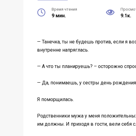
Время чтения
Просмо
9 мин.
9.1к.
— Танечка, ты не будешь против, если я 
внутренне напряглась.
— А что ты планируешь? – осторожно спро
— Да, понимаешь, у сестры день рождения
Я поморщилась.
Родственники мужа у меня положительных 
им должны. И приходя в гости, вели себя 