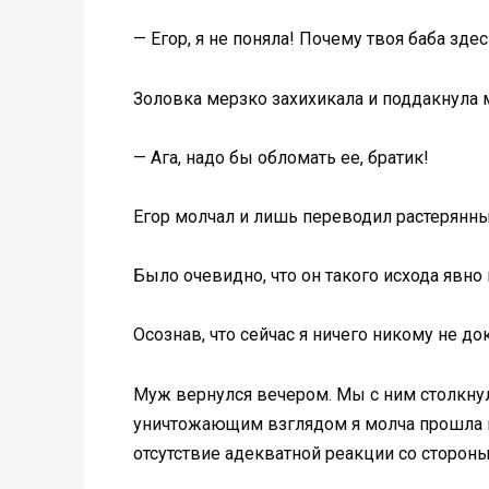
— Егор, я не поняла! Почему твоя баба зде
Золовка мерзко захихикала и поддакнула 
— Ага, надо бы обломать ее, братик!
Егор молчал и лишь переводил растерянны
Было очевидно, что он такого исхода явно 
Осознав, что сейчас я ничего никому не до
Муж вернулся вечером. Мы с ним столкнули
уничтожающим взглядом я молча прошла м
отсутствие адекватной реакции со сторон