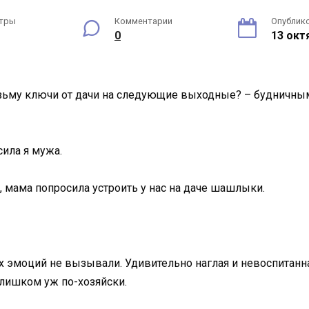
тры
Комментарии
Опублик
0
13 окт
возьму ключи от дачи на следующие выходные? – будничным
сила я мужа.
, мама попросила устроить у нас на даче шашлыки.
эмоций не вызывали. Удивительно наглая и невоспитанная 
слишком уж по-хозяйски.