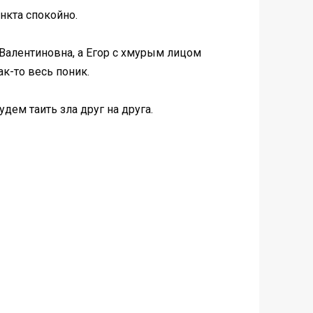
нкта спокойно.
Валентиновна, а Егор с хмурым лицом
ак-то весь поник.
удем таить зла друг на друга.