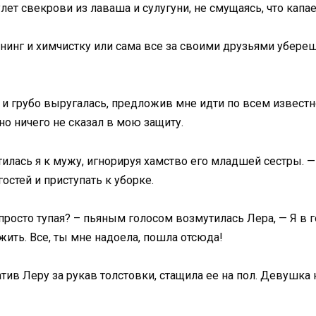
ет свекрови из лаваша и сулугуни, не смущаясь, что капае
ининг и химчистку или сама все за своими друзьями убере
и грубо выругалась, предложив мне идти по всем извест
но ничего не сказал в мою защиту.
тилась я к мужу, игнорируя хамство его младшей сестры. 
остей и приступать к уборке.
росто тупая? – пьяным голосом возмутилась Лера, — Я в го
 жить. Все, ты мне надоела, пошла отсюда!
хватив Леру за рукав толстовки, стащила ее на пол. Девушк