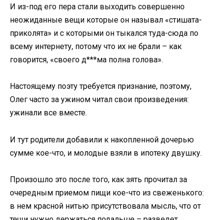
И из-под его пера стали выходить совершенно
неожиданные вещи которые он называл «стишата-
приколята» и с которыми он тыкался туда-сюда по
всему интернету, потому что их не брали – как
говорится, «своего д***ма полна голова».
Настоящему поэту требуется признание, поэтому,
Олег часто за ужином читал свои произведения:
ужинали все вместе.
И тут родители добавили к накопленной дочерью
сумме кое-что, и молодые взяли в ипотеку двушку.
Произошло это после того, как зять прочитал за
очередным приемом пищи кое-что из свеженького:
в нем красной нитью присутствовала мысль, что от
тещи нужно держаться подальше – разведет,