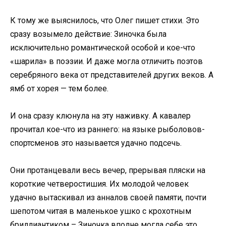
К тому же выяснилось, что Олег пишет стихи. Это
сразу возымело действие: Зиночка была
исключительно романтической особой и кое-что
«шарила» в поэзии. И даже могла отличить поэтов
серебряного века от представителей других веков. А
ямб от хорея — тем более.
И она сразу клюнула на эту наживку. А кавалер
прочитал кое-что из раннего: на языке рыболовов-
спортсменов это называется удачно подсечь.
Они протанцевали весь вечер, прерывая пляски на
короткие четверостишия. Их молодой человек
удачно вытаскивал из анналов своей памяти, почти
шепотом читая в маленькое ушко с крохотным
бриллиантиком – Зиночка вполне могла себе это