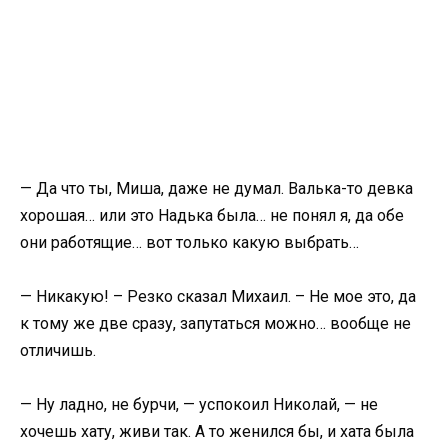
— Да что ты, Миша, даже не думал. Валька-то девка
хорошая… или это Надька была… не понял я, да обе
они работящие… вот только какую выбрать…
— Никакую! – Резко сказал Михаил. – Не мое это, да
к тому же две сразу, запутаться можно… вообще не
отличишь.
— Ну ладно, не бурчи, — успокоил Николай, — не
хочешь хату, живи так. А то женился бы, и хата была