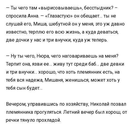
— Ты чего там «вырисовываешь», бесстыдник? –
спросила Анна. — «Глазастую» он обещает… ты не
слушай его, Миша, шебутной он у меня, это уж давно
известно, терплю его всю жизнь, а куда деваться,
две дочки у нас и три внучки, куда уж теперь.
— Ну ты чего, Нюра, чего наговариваешь на меня?
Терпит она, язви ее… живу тут среди баб… две девки
и три внучки… хорошо, что хоть племянник есть, на
тебя вся надежа, Мишаня, женишься, может хоть у
тебя сын будет…
Вечером, управившись по хозяйству, Николай позвал
племянника прогуляться. Летний вечер был хорош, от
речки тянуло прохладой.