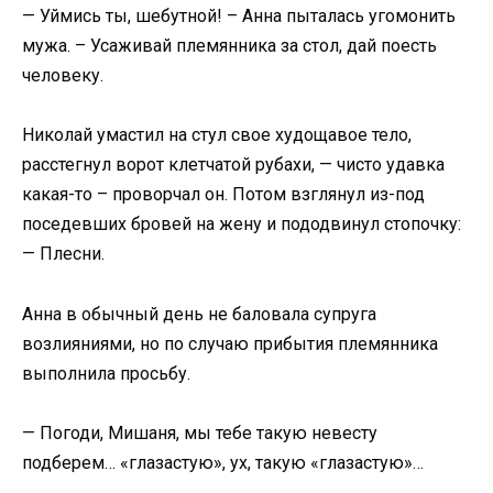
— Уймись ты, шебутной! – Анна пыталась угомонить
мужа. – Усаживай племянника за стол, дай поесть
человеку.
Николай умастил на стул свое худощавое тело,
расстегнул ворот клетчатой рубахи, — чисто удавка
какая-то – проворчал он. Потом взглянул из-под
поседевших бровей на жену и пододвинул стопочку:
— Плесни.
Анна в обычный день не баловала супруга
возлияниями, но по случаю прибытия племянника
выполнила просьбу.
— Погоди, Мишаня, мы тебе такую невесту
подберем… «глазастую», ух, такую «глазастую»…