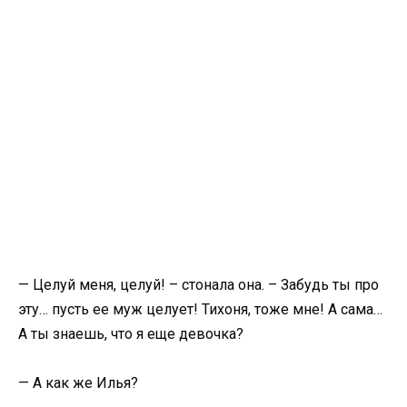
— Целуй меня, целуй! – стонала она. – Забудь ты про
эту… пусть ее муж целует! Тихоня, тоже мне! А сама…
А ты знаешь, что я еще девочка?
— А как же Илья?