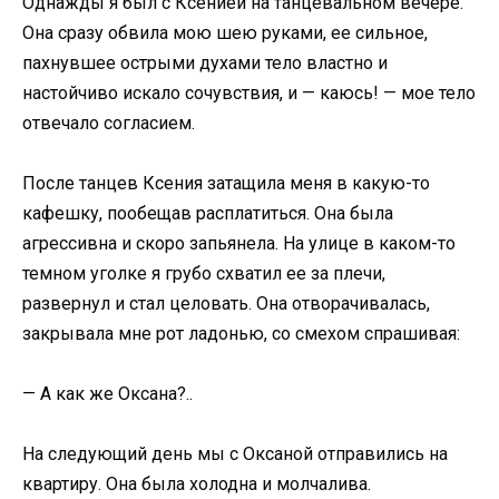
Однажды я был c Ксенией на танцевальном вечере.
Она сразу обвила мою шею руками, ее сильное,
пахнувшее острыми духами тело властно и
настойчиво искало сочувствия, и — каюсь! — мое тело
отвечало согласием.
После танцев Ксения затащила меня в какую-то
кафешку, пообещав расплатиться. Она была
агрессивна и скоро запьянела. На улице в каком-то
темном уголке я грубо схватил ее за плечи,
развернул и стал целовать. Она отворачивалась,
закрывала мне рот ладонью, со смехом спрашивая:
— А как же Оксана?..
На следующий день мы с Оксаной отправились на
квартиру. Она была холодна и молчалива.