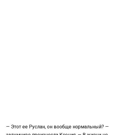
— Этот ее Руслан, он вообще нормальный? —
задумчиво произнесла Ксения. — В жизни не