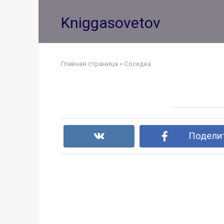
Перейти
к
Kniggasovetov
контенту
Главная страница
»
Соседка
Поделит