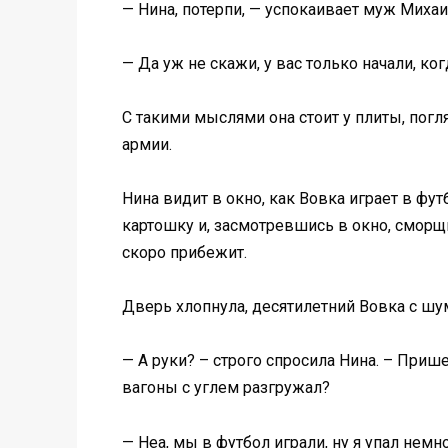
— Нина, потерпи, — успокаивает муж Михаил
— Да уж не скажи, у вас только начали, ко
С такими мыслями она стоит у плиты, погл
армии.
Нина видит в окно, как Вовка играет в ф
картошку и, засмотревшись в окно, сморщи
скоро прибежит.
Дверь хлопнула, десятилетний Вовка с шу
— А руки? – строго спросила Нина. – Прише
вагоны с углем разгружал?
— Неа, мы в футбол играли, ну я упал немн