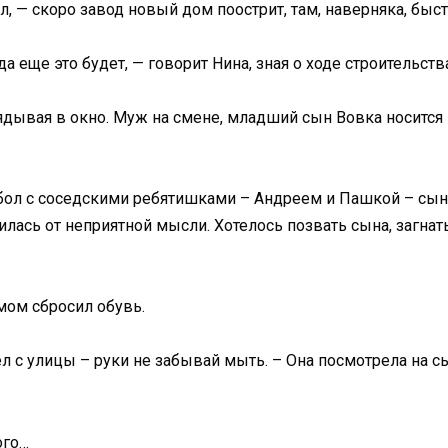
, — скоро завод новый дом поострит, там, наверняка, быст
гда еще это будет, — говорит Нина, зная о ходе строительст
ядывая в окно. Муж на смене, младший сын Вовка носится 
утбол с соседскими ребятишками – Андреем и Пашкой – сы
лась от неприятной мысли. Хотелось позвать сына, загнат
мом сбросил обувь.
л с улицы – руки не забывай мыть. – Она посмотрела на сын
ого…