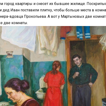
 им город квартиры и снесет их бывшее жилище. Поскрип
и дед Иван поставили плитку, чтобы больше места в комна
онера-вдовца Прокопьева. А вот у Мартыновых две комнат
же две комнаты.