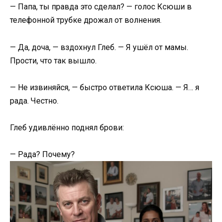
— Папа, ты правда это сделал? — голос Ксюши в
телефонной трубке дрожал от волнения.
— Да, доча, — вздохнул Глеб. — Я ушёл от мамы.
Прости, что так вышло.
— Не извиняйся, — быстро ответила Ксюша. — Я… я
рада. Честно.
Глеб удивлённо поднял брови:
— Рада? Почему?