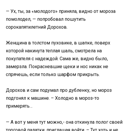
— Ух, ты, за «молодого» приняла, видно от мороза
помолодел, — попробовал пошутить
сорокапятилетний Дорохов.
Женщина в толстом пуховике, в шапке, поверх
которой накинута теплая шаль, смотрела на
покупателя с надеждой. Сама же, видно было,
замерзла. Покрасневшие щеки и нос никак не
спрячешь, если только шарфом прикрыть.
Дорохов и сам подумал про дубленку, но мороз
подгонял к машине. – Холодно в мороз-то
примерять…
— А вот у меня тут можно,- она откинула полог своей
торговой палатки, приглашая войти. – Тут хоть и не