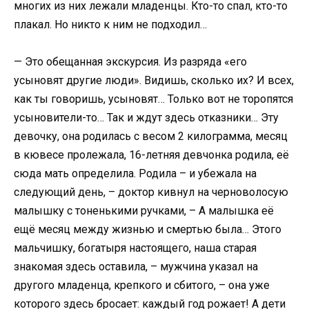
многих из них лежали младенцы. Кто-то спал, кто-то
плакал. Но никто к ним не подходил…
— Это обещанная экскурсия. Из разряда «его
усыновят другие люди». Видишь, сколько их? И всех,
как ты говоришь, усыновят… Только вот не торопятся
усыновители-то… Так и ждут здесь отказники… Эту
девочку, она родилась с весом 2 килограмма, месяц
в кювесе пролежала, 16-летняя девчонка родила, её
сюда мать определила. Родила – и убежала на
следующий день, – доктор кивнул на черноволосую
малышку с тоненькими ручками, – А малышка её
ещё месяц между жизнью и смертью была… Этого
мальчишку, богатыря настоящего, наша старая
знакомая здесь оставила, – мужчина указал на
другого младенца, крепкого и сбитого, – она уже
которого здесь бросает: каждый год рожает! А дети