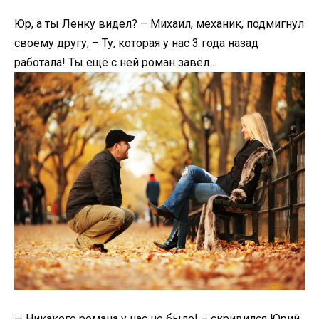
Юр, а ты Ленку видел? – Михаил, механик, подмигнул
своему другу, – Ту, которая у нас 3 года назад
работала! Ты ещё с ней роман завёл…
— Никакого романа у нас не было! – скривился Юрий,