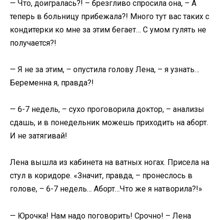
— Что, доигралась?! – брезгливо спросила она, – А
теперь в больницу прибежала?! Много тут вас таких с
кондитерки ко мне за этим бегает… С умом гулять не
получается?!
— Я не за этим, – опустила голову Лена, – я узнать…
Беременна я, правда?!
— 6-7 недель, – сухо проговорила доктор, – анализы
сдашь, и в понедельник можешь приходить на аборт.
И не затягивай!
Лена вышла из кабинета на ватных ногах. Присела на
стул в коридоре. «Значит, правда, – пронеслось в
голове, – 6-7 недель… Аборт…Что же я натворила?!»
— Юрочка! Нам надо поговорить! Срочно! – Лена