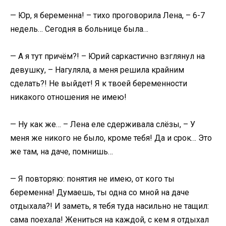
— Юр, я беременна! – тихо проговорила Лена, – 6-7
недель… Сегодня в больнице была…
— А я тут причём?! – Юрий саркастично взглянул на
девушку, – Нагуляла, а меня решила крайним
сделать?! Не выйдет! Я к твоей беременности
никакого отношения не имею!
— Ну как же… – Лена еле сдерживала слёзы, – У
меня же никого не было, кроме тебя! Да и срок… Это
же там, на даче, помнишь…
— Я повторяю: понятия не имею, от кого ты
беременна! Думаешь, ты одна со мной на даче
отдыхала?! И заметь, я тебя туда насильно не тащил:
сама поехала! Жениться на каждой, с кем я отдыхал