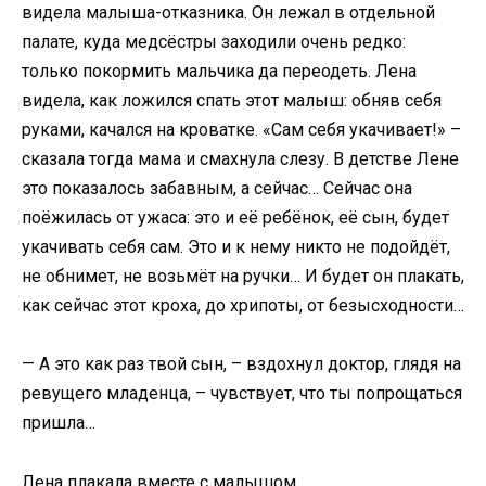
видела малыша-отказника. Он лежал в отдельной
палате, куда медсёстры заходили очень редко:
только покормить мальчика да переодеть. Лена
видела, как ложился спать этот малыш: обняв себя
руками, качался на кроватке. «Сам себя укачивает!» –
сказала тогда мама и смахнула слезу. В детстве Лене
это показалось забавным, а сейчас… Сейчас она
поёжилась от ужаса: это и её ребёнок, её сын, будет
укачивать себя сам. Это и к нему никто не подойдёт,
не обнимет, не возьмёт на ручки… И будет он плакать,
как сейчас этот кроха, до хрипоты, от безысходности…
— А это как раз твой сын, – вздохнул доктор, глядя на
ревущего младенца, – чувствует, что ты попрощаться
пришла…
Лена плакала вместе с малышом.