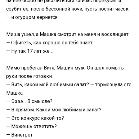
на нее особо не рассчитывай: сейчас перекусит и
срубит её, после бессонной ночи, пусть поспит часок
— и огурцом вернется…
Миша ушел, а Машка смотрит на меня и восклицает:
— Офигеть, как хорошо он тебя знает.
— Ну так 17 лет же…
Мимо пробегал Витя, Машин муж. Он шел помыть
руки после готовки.
— Вить, какой мой любимый салат? — тормознула его
Машка.
— Ээээ… В смысле?
— В прямом. Какой мой любимый салат?
— Это конкурс какой-то?
— Можешь ответить?
— Винегрет.