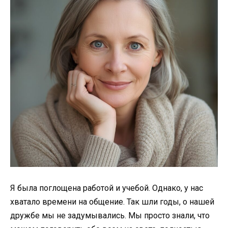
Я была поглощена работой и учебой. Однако, у нас
хватало времени на общение. Так шли годы, о нашей
дружбе мы не задумывались. Мы просто знали, что