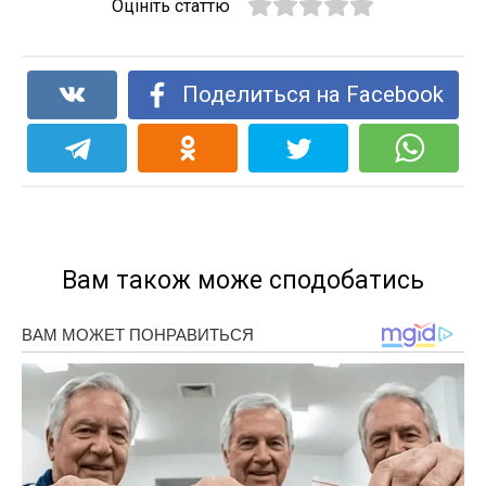
Оцініть статтю
Поделиться на Facebook
Вам також може сподобатись