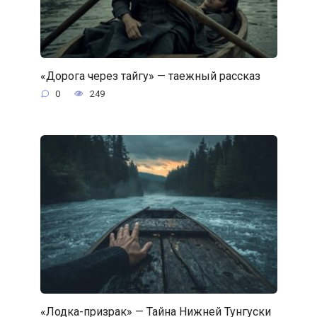
«Дорога через тайгу» — таежный рассказ
0
249
«Лодка-призрак» — Тайна Нижней Тунгуски