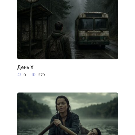
День Х
0
279