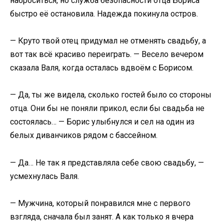
наброситься, но служба безопасности отца Бориса
быстро её остановила. Надежда покинула остров.​
​— Круто твой отец придумал не отменять свадьбу, а
вот так всё красиво переиграть. — Весело вечером
сказала Валя, когда осталась вдвоём с Борисом.​
​— Да, ты же видела, сколько гостей было со стороны
отца. Они бы не поняли прикол, если бы свадьба не
состоялась… — Борис улыбнулся и сел на один из
белых диванчиков рядом с бассейном.​
​— Да… Не так я представляла себе свою свадьбу, —
усмехнулась Валя.​
​— Мужчина, который понравился мне с первого
взгляда, сначала был занят. А как только я вчера