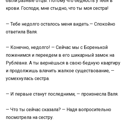
были разные отцы. Потому что бедность у тебя в
крови. Господи, мне стыдно, что ты моя сестра!​
​— Тебе недолго осталось меня видеть.— Спокойно
ответила Валя.​
​— Конечно, недолго! — Сейчас мы с Боренькой
поженимся и переедем в его шикарный замок на
Рублёвке. А ты вернёшься в свою бедную квартиру
и продолжишь влачить жалкое существование, —
усмехнулась сестра.​
​— И первые станут последними, — произнесла Валя.​
​— Что ты сейчас сказала? — Надя вопросительно
посмотрела на сестру.​