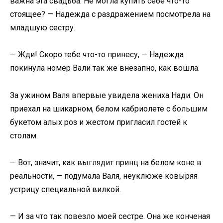
важна эта свадьба. Не могла купить себе что-то
стоящее? — Надежда с раздражением посмотрела на
младшую сестру.​
​— Жди! Скоро тебе что-то принесу, — Надежда
покинула номер Вали так же внезапно, как вошла.​
​За ужином Валя впервые увидела жениха Нади. Он
приехал на шикарном, белом кабриолете с большим
букетом алых роз и жестом пригласил гостей к
столам.​
​— Вот, значит, как выглядит принц на белом коне в
реальности, — подумала Валя, неуклюже ковыряя
устрицу специальной вилкой.​
​— И за что так повезло моей сестре. Она же конченая