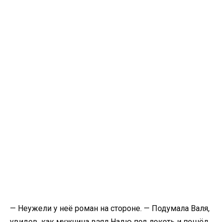
​— Неужели у неё роман на стороне. — Подумала Валя,
увидев, как мужчина взял Надю под локоть и пошёл