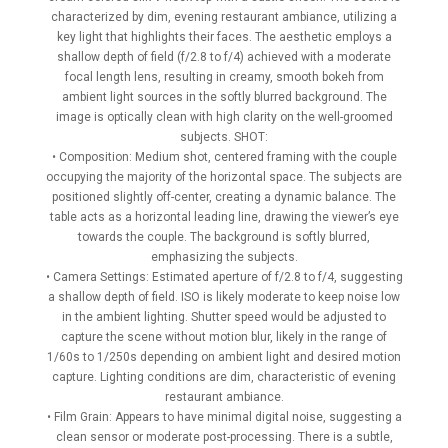
characterized by dim, evening restaurant ambiance, utilizing a
key light that highlights their faces. The aesthetic employs a
shallow depth of field (f/2.8 to f/4) achieved with a moderate
focal length lens, resulting in creamy, smooth bokeh from
ambient light sources in the softly blurred background. The
image is optically clean with high clarity on the well-groomed
subjects. SHOT:
• Composition: Medium shot, centered framing with the couple
occupying the majority of the horizontal space. The subjects are
positioned slightly off-center, creating a dynamic balance. The
table acts as a horizontal leading line, drawing the viewer’s eye
towards the couple. The background is softly blurred,
emphasizing the subjects.
• Camera Settings: Estimated aperture of f/2.8 to f/4, suggesting
a shallow depth of field. ISO is likely moderate to keep noise low
in the ambient lighting. Shutter speed would be adjusted to
capture the scene without motion blur, likely in the range of
1/60s to 1/250s depending on ambient light and desired motion
capture. Lighting conditions are dim, characteristic of evening
restaurant ambiance.
• Film Grain: Appears to have minimal digital noise, suggesting a
clean sensor or moderate post-processing. There is a subtle,