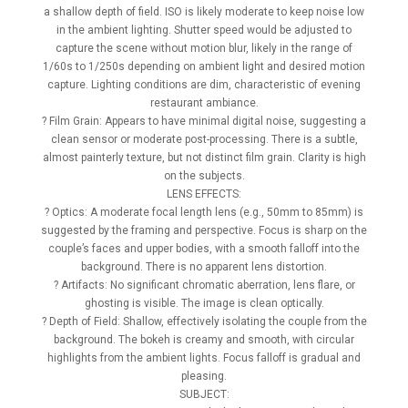
a shallow depth of field. ISO is likely moderate to keep noise low
in the ambient lighting. Shutter speed would be adjusted to
capture the scene without motion blur, likely in the range of
1/60s to 1/250s depending on ambient light and desired motion
capture. Lighting conditions are dim, characteristic of evening
restaurant ambiance.
? Film Grain: Appears to have minimal digital noise, suggesting a
clean sensor or moderate post-processing. There is a subtle,
almost painterly texture, but not distinct film grain. Clarity is high
on the subjects.
LENS EFFECTS:
? Optics: A moderate focal length lens (e.g., 50mm to 85mm) is
suggested by the framing and perspective. Focus is sharp on the
couple’s faces and upper bodies, with a smooth falloff into the
background. There is no apparent lens distortion.
? Artifacts: No significant chromatic aberration, lens flare, or
ghosting is visible. The image is clean optically.
? Depth of Field: Shallow, effectively isolating the couple from the
background. The bokeh is creamy and smooth, with circular
highlights from the ambient lights. Focus falloff is gradual and
pleasing.
SUBJECT: