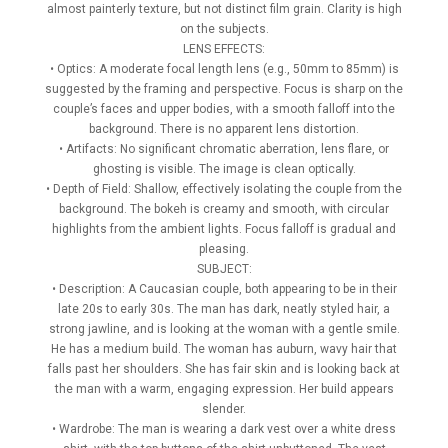
almost painterly texture, but not distinct film grain. Clarity is high
on the subjects.
LENS EFFECTS:
• Optics: A moderate focal length lens (e.g., 50mm to 85mm) is
suggested by the framing and perspective. Focus is sharp on the
couple’s faces and upper bodies, with a smooth falloff into the
background. There is no apparent lens distortion.
• Artifacts: No significant chromatic aberration, lens flare, or
ghosting is visible. The image is clean optically.
• Depth of Field: Shallow, effectively isolating the couple from the
background. The bokeh is creamy and smooth, with circular
highlights from the ambient lights. Focus falloff is gradual and
pleasing.
SUBJECT:
• Description: A Caucasian couple, both appearing to be in their
late 20s to early 30s. The man has dark, neatly styled hair, a
strong jawline, and is looking at the woman with a gentle smile.
He has a medium build. The woman has auburn, wavy hair that
falls past her shoulders. She has fair skin and is looking back at
the man with a warm, engaging expression. Her build appears
slender.
• Wardrobe: The man is wearing a dark vest over a white dress