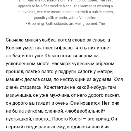
shirt, with the top buttons of the shirt unbuttoned. The vest
appears to be a fine wool or blend. The woman is wearing a
sleeveless, white or cream-colored top with a subtle sheen,
possibly silk or satin, with a V-neckline.
• Grooming: Both subjects are well-groomed. The
Сначала милая улыбка, потом слово за слово, а
Костик умел так плести фразы, что в них утонет
любая, и вот уже Юлька стоит вечером на
условленном месте. Насморк чудесным образом
прошел, платье взято у подруги, сапоги у матери,
макияж делала сама, по инструкции из журнала. Юля
очень старалась. Константин не какой-нибудь там
мальчишка, он уже мужчина, от него дорого пахнет,
он дорого выглядит и очень Юле нравится. Нет, она
не была легкомысленной, «любвеобильной»
пустышкой, просто… Просто Костя — это принц. Он
первый среди равных ему, и единственный из