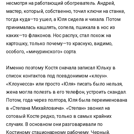
несмотря на работающий обогреватель. Андрей,
мастер, который, собственно, точил ключи на станке,
тогда куда—то ушел, а Юля сидела и чихала. Потом
принималась кашлять, сопела, пшикала в нос из
каких—то флаконов. Нос распух, стал похож на
картошку, только почему—то красную, видимо,
особого, «мичуринского» сорта.
Именно поэтому Костя сначала записал Юльку в
список контактов под псевдонимом «клоун».
«Клоунесса» или просто «Юля» писать было нельзя,
жена могла полезть в его телефон, устроить скандал.
Потом, года через полтора, Юля была переименована
в «Степана Михайловича». «Степан» звонил на
сотовый Косте редко, только в самых крайних
случаях. В основном они разговаривали по
Костиному стационарному рабочему. Черный,