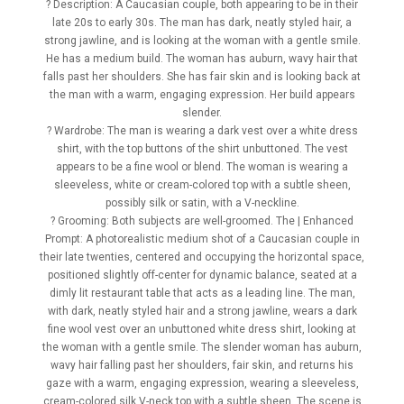
? Description: A Caucasian couple, both appearing to be in their
late 20s to early 30s. The man has dark, neatly styled hair, a
strong jawline, and is looking at the woman with a gentle smile.
He has a medium build. The woman has auburn, wavy hair that
falls past her shoulders. She has fair skin and is looking back at
the man with a warm, engaging expression. Her build appears
slender.
? Wardrobe: The man is wearing a dark vest over a white dress
shirt, with the top buttons of the shirt unbuttoned. The vest
appears to be a fine wool or blend. The woman is wearing a
sleeveless, white or cream-colored top with a subtle sheen,
possibly silk or satin, with a V-neckline.
? Grooming: Both subjects are well-groomed. The | Enhanced
Prompt: A photorealistic medium shot of a Caucasian couple in
their late twenties, centered and occupying the horizontal space,
positioned slightly off-center for dynamic balance, seated at a
dimly lit restaurant table that acts as a leading line. The man,
with dark, neatly styled hair and a strong jawline, wears a dark
fine wool vest over an unbuttoned white dress shirt, looking at
the woman with a gentle smile. The slender woman has auburn,
wavy hair falling past her shoulders, fair skin, and returns his
gaze with a warm, engaging expression, wearing a sleeveless,
cream-colored silk V-neck top with a subtle sheen. The scene is