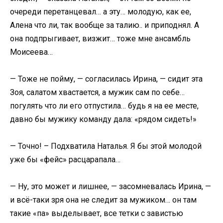
очереди перетанцевал… а эту… молодую, как ее,
Алена что ли, так вообще за талию.. и приподнял. А
она подпрыгивает, визжит… тоже мне ансамбль
Моисеева…
— Тоже не пойму, — согласилась Ирина, — сидит эта
Зоя, салатом хвастается, а мужик сам по себе…
погулять что ли его отпустила… будь я на ее месте,
давно бы мужику команду дала: «рядом сидеть!»
— Точно! – Подхватила Наталья. Я бы этой молодой
уже бы «фейс» расцарапала…
— Ну, это может и лишнее, — засомневалась Ирина, —
и всё-таки зря она не следит за мужиком… он там
такие «па» выделывает, все тетки с завистью