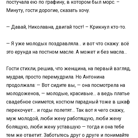
постучала ею по графину, в котором был морс. –
Минуту, гости дорогие, сказать хочу.
— Давай, Николавна, двигай тост! – Крикнул кто-то.
— Я уже молодых поздравляла… и вот что скажу: всё
это ерунда на постном масле. А может и без масла…
Гости стихли, решив, что женщина, на первый взгляд,
мудрая, просто перемудрила. Но Антонина
продолжала: — Вот сидите вы, — она посмотрела на
молодоженов, — молодые, красивые… а ведь платье
свадебное снимется, костюм парадный тоже в шкаф
перекочует… и годы полетят… Так вот я чего скажу,
муж молодой, люби жену работящую, люби жену
болящую, люби жену уставшую — тогда и она тебе
тем же ответит. Заботьтесь друг о друге и понимайте