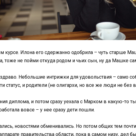
 курсе. Илона его сдержанно одобрила – чуть старше Маш
а, тоже не пойми откуда родом и чьих сын, ну да Машке са
здраво. Небольшие интрижки для удовольствия – само собо
и статус, и родители (не олигархи, но все же люди не без 
я диплома, и потом сразу уехала с Марком в какую-то тьм
аботала вовсе – у нее сразу дети пошли.
лись, новостями обменивались. Но потом общих тем почти
аппарате правительства области, пока в самом низу, дел б