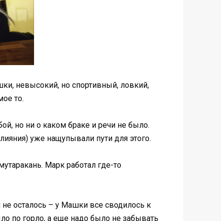
ки, невысокий, но спортивный, ловкий,
мое то.
й, но ни о каком браке и речи не было.
влияния) уже нащупывали пути для этого.
утаракань. Марк работал где-то
 не осталось – у Машки все сводилось к
ыло по горло, а еще надо было не забывать