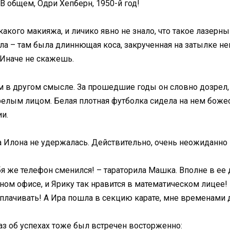
В общем, Одри Хепберн, 1950-й год!
кого макияжа, и личико явно не знало, что такое лазерный
ла – там была длиннющая коса, закрученная на затылке н
 Иначе не скажешь.
ем в другом смысле. За прошедшие годы он словно дозрел,
релым лицом. Белая плотная футболка сидела на нем боже
и.
ма Илона не удержалась. Действительно, очень неожиданно
бя же телефон сменился! – тараторила Машка. Вполне в ее
ом офисе, и Ярику так нравится в математическом лицее! М
ыплачивать! А Ира пошла в секцию карате, мне временами
аз об успехах тоже был встречен восторженно: