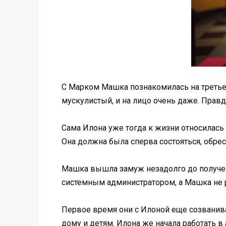
С Марком Машка познакомилась на третьем
мускулистый, и на лицо очень даже. Правд
Сама Илона уже тогда к жизни относилась 
Она должна была сперва состояться, обрест
Машка вышла замуж незадолго до получени
системным администратором, а Машка не р
Первое время они с Илоной еще созванива
дому и детям. Илона же начала работать в 