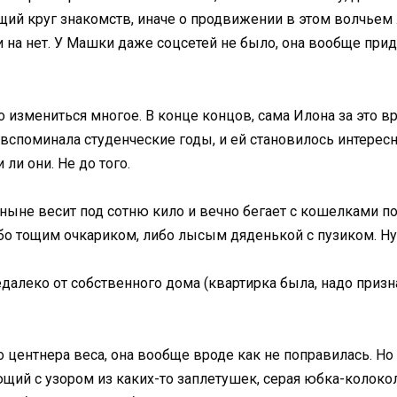
ий круг знакомств, иначе о продвижении в этом волчьем л
 на нет. У Машки даже соцсетей не было, она вообще п
о измениться многое. В конце концов, сама Илона за это 
на вспоминала студенческие годы, и ей становилось интере
 ли они. Не до того.
 ныне весит под сотню кило и вечно бегает с кошелками по
ибо тощим очкариком, либо лысым дяденькой с пузиком. Ну
едалеко от собственного дома (квартирка была, надо призн
 центнера веса, она вообще вроде как не поправилась. Но
ий с узором из каких-то заплетушек, серая юбка-колокол