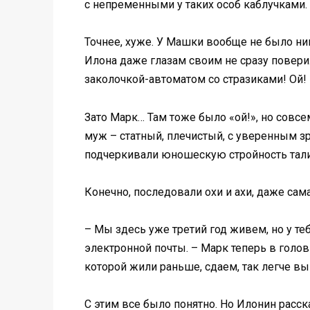
с непременными у таких особ каблучками. 
Точнее, хуже. У Машки вообще не было ника
Илона даже глазам своим не сразу повери
заколочкой-автоматом со стразиками! Ой!
Зато Марк… Там тоже было «ой!», но совс
муж – статный, плечистый, с уверенным з
подчеркивали юношескую стройность тали
Конечно, последовали охи и ахи, даже са
– Мы здесь уже третий год живем, но у те
электронной почты. – Марк теперь в головн
которой жили раньше, сдаем, так легче в
С этим все было понятно. Но Илонин расск