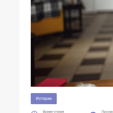
Истории
Время чтения
Просм