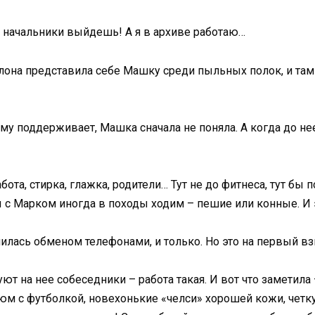
ие начальники выйдешь! А я в архиве работаю…
Илона представила себе Машку среди пыльных полок, и там 
му поддерживает, Машка сначала не поняла. А когда до не
бота, стирка, глажка, родители… Тут не до фитнеса, тут бы п
мы с Марком иногда в походы ходим – пешие или конные. И
илась обменом телефонами, и только. Но это на первый вз
ют на нее собеседники – работа такая. И вот что заметила
 с футболкой, новехонькие «челси» хорошей кожи, четку