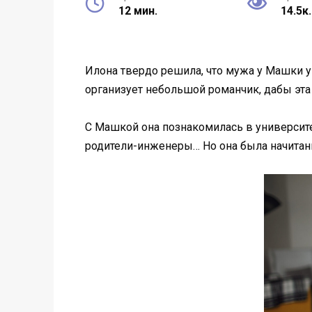
12 мин.
14.5к.
Илона твердо решила, что мужа у Машки уве
организует небольшой романчик, дабы эта 
С Машкой она познакомилась в университе
родители-инженеры… Но она была начитанна