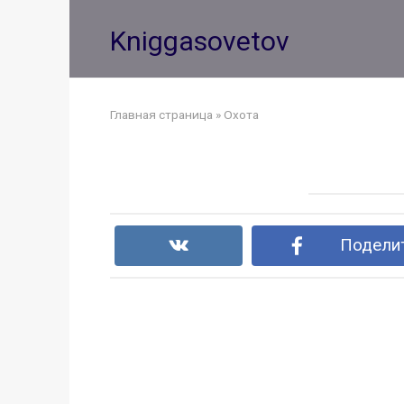
Перейти
к
Kniggasovetov
контенту
Главная страница
»
Охота
Поделит