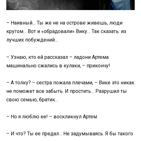
– Наивный… Ты же не на острове живешь, люди
кругом… Вот и «обрадовали» Вику… Так сказать: из
лучших побуждений…
– Узнаю, кто ей рассказал – ладони Артема
машинально сжались в кулаки, – прикончу!
– А толку? – сестра пожала плечами, – Вике это никак
не поможет все забыть. И простить… Разрушил ты
свою семью, братик…
– Но я люблю ее! – воскликнул Артем.
– И что? Ты ее предал… Не задумываясь. Я бы такого