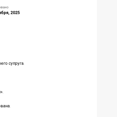
овано
ября, 2025
его супруга.
».
вана.