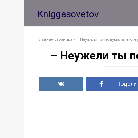
Перейти
к
Kniggasovetov
контенту
Главная страница
»
– Неужели ты подумала, что я
– Неужели ты п
Поделит