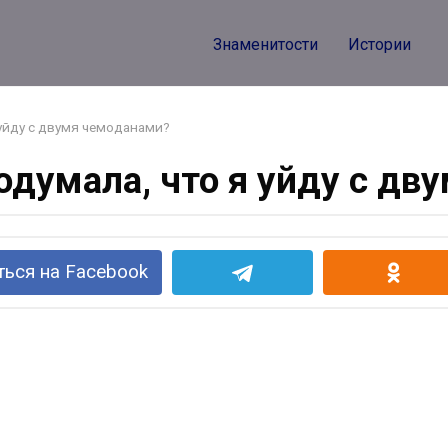
Знаменитости
Истории
 уйду с двумя чемоданами?
одумала, что я уйду с дв
ься на Facebook