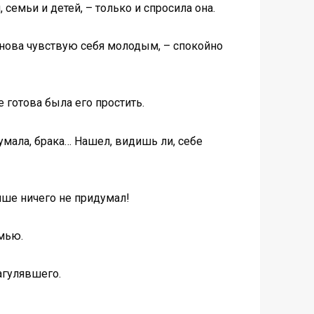
 семьи и детей, – только и спросила она.
й снова чувствую себя молодым, – спокойно
 готова была его простить.
 думала, брака… Нашел, видишь ли, себе
учше ничего не придумал!
емью.
загулявшего.