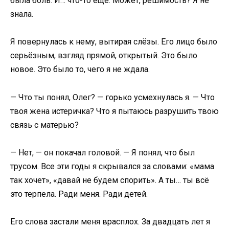
была боль. И… что-то ещё. Может, решимость? Я не
знала.
Я повернулась к нему, вытирая слёзы. Его лицо было
серьёзным, взгляд прямой, открытый. Это было
новое. Это было то, чего я не ждала.
— Что ты понял, Олег? — горько усмехнулась я. — Что
твоя жена истеричка? Что я пытаюсь разрушить твою
связь с матерью?
— Нет, — он покачал головой. — Я понял, что был
трусом. Все эти годы я скрывался за словами: «мама
так хочет», «давай не будем спорить». А ты… ты всё
это терпела. Ради меня. Ради детей.
Его слова застали меня врасплох. За двадцать лет я