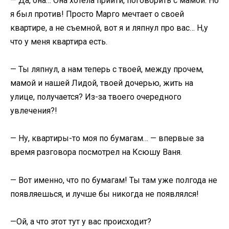
— Да, она… Она хотела прийти, поговорить с мамой. Но
я был против! Просто Марго мечтает о своей
квартире, а не съемной, вот я и ляпнул про вас… Н,у
что у меня квартира есть.
— Ты ляпнул, а нам теперь с твоей, между прочем,
мамой и нашей Лидой, твоей дочерью, жить на
улице, получается? Из-за твоего очередного
увлечения?!
— Ну, квартиры-то моя по бумагам… — впервые за
время разговора посмотрел на Ксюшу Ваня.
— Вот именно, что по бумагам! Ты там уже полгода не
появляешься, и лучше бы никогда не появлялся!
—Ой, а что этот тут у вас происходит?