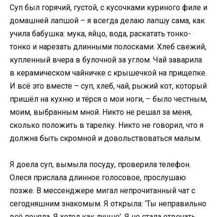
Суп был горячий, густой, с кусочками куриного филе и
домашней лапшой – я всегда делаю лапшу сама, как
учила бабушка: мука, яйцо, вода, раскатать тонко-
тонко и нарезать длинными полосками. Хлеб свежий,
купленный вчера в булочной за углом. Чай заварила
в керамическом чайничке с крышечкой на прищепке.
И всё это вместе – суп, хлеб, чай, рыжий кот, который
пришёл на кухню и тёрся о мои ноги, – было честным,
моим, выбранным мной. Никто не решал за меня,
сколько положить в тарелку. Никто не говорил, что я
должна быть скромной и довольствоваться малым.
Я доела суп, вымыла посуду, проверила телефон.
Олеся прислала длинное голосовое, прослушаю
позже. В мессенджере мигал непрочитанный чат с
сегодняшним знакомым. Я открыла: ‘Ты неправильно
всё поняла. Я хотел как лучше’. Я не стала отвечать.