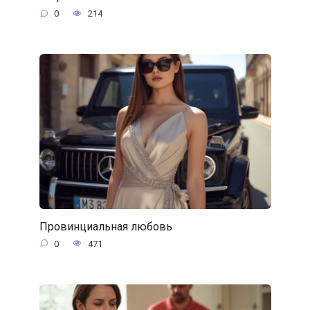
0
214
Провинциальная любовь
0
471