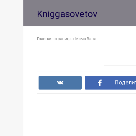
Перейти
к
Kniggasovetov
контенту
Главная страница
»
Мама Валя
Поделит