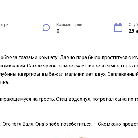
отры
Комментарии
Опуб
0
25 
з обвела глазами комнату. Давно пора было проститься с кв
оспоминаний. Самое яркое, самое счастливое и самое горьк
глубины квартиры выбежал мальчик лет двух. Заплаканный
нка.
опирающемуся на трость. Отец вздохнул, потрепал сына по 
 Это тётя Валя. Она о тебе позаботиться. – Скомкано предс