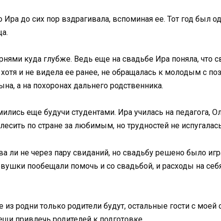
но Ира до сих пор вздрагивала, вспоминая ее. Тот год был
ца.
рнями куда глубже. Ведь еще на свадьбе Ира поняла, что
, хотя и не видела ее ранее, не обращалась к молодым с п
сына, а на похоронах дальнего родственника.
ились еще будучи студентами. Ира училась на педагога, О
олесить по стране за любимым, но трудностей не испугалась
 ли не через пару свиданий, но свадьбу решено было игр
вушки пообещали помочь и со свадьбой, и расходы на себя 
е из родни только родители будут, остальные гости с моей 
щи привлечь родителей к подготовке.