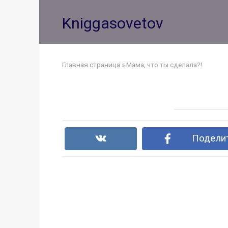
Перейти
к
Kniggasovetov
контенту
Главная страница
»
Мама, что ты сделала?!
Поделит