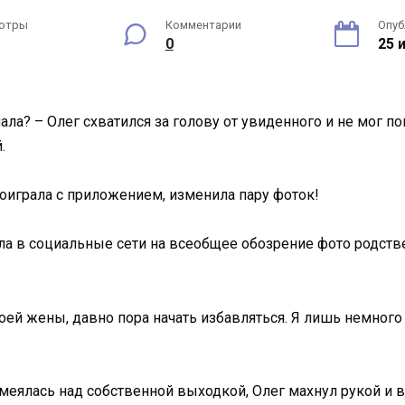
отры
Комментарии
Опуб
0
25 
ала? – Олег схватился за голову от увиденного и не мог по
.
 поиграла с приложением, изменила пару фоток!
ла в социальные сети на всеобщее обозрение фото родств
твоей жены, давно пора начать избавляться. Я лишь немног
 смеялась над собственной выходкой, Олег махнул рукой и