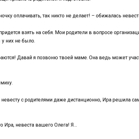
иночку оплачивать, так никто не делает! – обижалась невест
 придется взять на себя. Мои родители в вопросе организа
 у них не было.
тараются! Давай я позвоню твоей маме. Она ведь может уча
умиху.
 невесту с родителями даже дистанционно, Ира решила са
о Ира, невеста вашего Олега! Я…