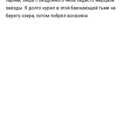
парная, лишь с бездонного неба льдисто мерцали
звёзды. Я долго курил в этой баюкающей тьме на
берегу озера, потом побрёл восвояси.