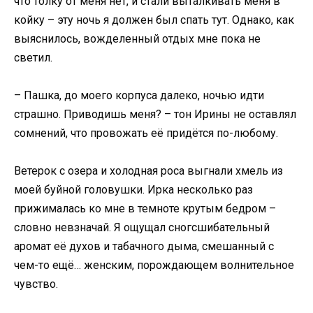
что толку от меня нет, и стали выталкивать меня в
койку – эту ночь я должен был спать тут. Однако, как
выяснилось, вожделенный отдых мне пока не
светил.
– Пашка, до моего корпуса далеко, ночью идти
страшно. Приводишь меня? – тон Ирины не оставлял
сомнений, что провожать её придётся по-любому.
Ветерок с озера и холодная роса выгнали хмель из
моей буйной головушки. Ирка несколько раз
прижималась ко мне в темноте крутым бедром –
словно невзначай. Я ощущал сногсшибательный
аромат её духов и табачного дыма, смешанный с
чем-то ещё… женским, порождающем волнительное
чувство.