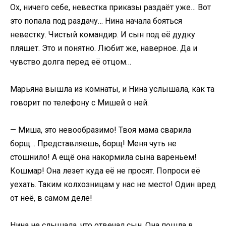
Ох, ничего себе, невестка приказы раздаёт уже… Вот
это попала под раздачу… Нина начала бояться
невестку. Чистый командир. И сын под её дудку
пляшет. Это и понятно. Любит же, наверное. Да и
чувство долга перед её отцом…
Марьяна вышла из комнаты, и Нина услышала, как та
говорит по телефону с Мишей о ней.
— Миша, это невообразимо! Твоя мама сварила
борщ… Представляешь, борщ! Меня чуть не
стошнило! А ещё она накормила сына вареньем!
Кошмар! Она лезет куда её не просят. Попроси её
уехать. Таким колхозницам у нас не место! Один вред
от неё, в самом деле!
Нина не слышала, что отвечал сын. Она пошла в