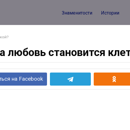
Знаменитости
Истории
ткой?
а любовь становится кле
ься на Facebook