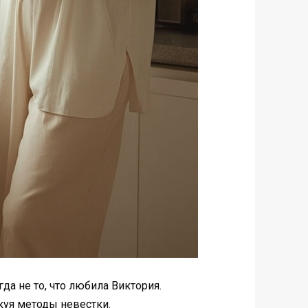
да не то, что любила Виктория.
куя методы невестки.