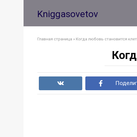
Перейти
к
Kniggasovetov
контенту
Главная страница
»
Когда любовь становится кле
Когд
Поделит