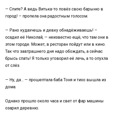
— Спите? А ведь Витька-то повёз свою барыню в
город! – пропела она радостным голосом.
— Рано кудахчешь и девку обнадёживаешь! –
осадил её Николай, — неизвестно ещё, что там они в
этом городе. Может, в ресторан пойдут или в кино.
Так что завтрашнего дня надо обождать, а сейчас
брысь спать! Я только уговорил её лечь, а то опухла
от слёз.
— Ну, да… — прошептала баба Тоня и тихо вышла из
дома.
Однако прошло около часа и свет от фар машины
озарил деревню.