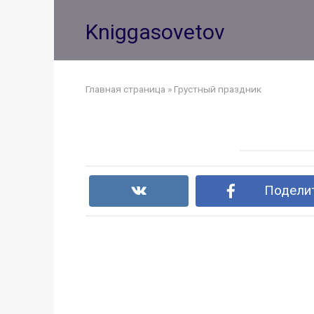
Перейти
к
Kniggasovetov
контенту
Главная страница
»
Грустный праздник
Поделит