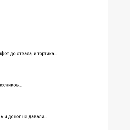
фет до отвала, и тортика…
лассников…
жь и денег не давали…