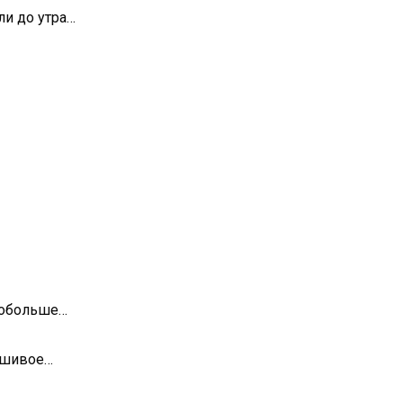
ли до утра…
 побольше…
льшивое…