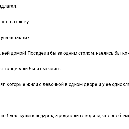
едлагал.
 это в голову…
упали так же.
к ней домой! Посидели бы за одним столом, наелись бы кон
ры, танцевали бы и смеялись…
ят, которые жили с девочкой в одном дворе и у ее однок
но было купить подарок, а родители говорили, что это бла