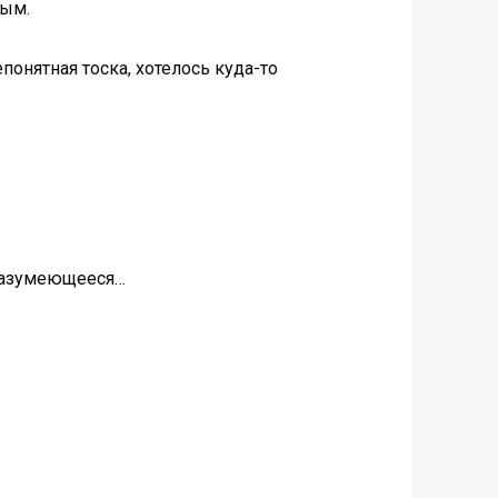
мым.
понятная тоска, хотелось куда-то
й разумеющееся…