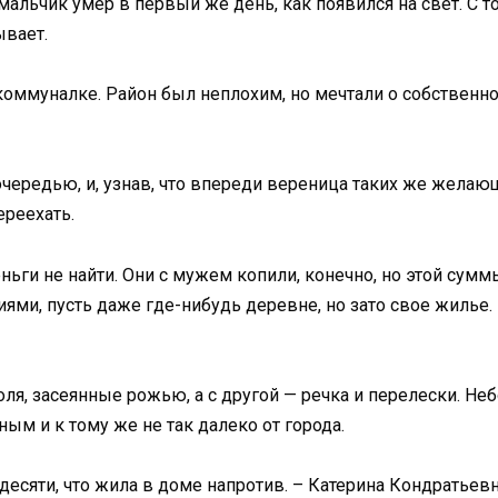
льчик умер в первый же день, как появился на свет. С т
ывает.
оммуналке. Район был неплохим, но мечтали о собственной
ередью, и, узнав, что впереди вереница таких же желающи
ереехать.
ньги не найти. Они с мужем копили, конечно, но этой сумм
ми, пусть даже где-нибудь деревне, но зато свое жилье. 
поля, засеянные рожью, а с другой — речка и перелески. 
ым и к тому же не так далеко от города.
есяти, что жила в доме напротив. – Катерина Кондратьевна