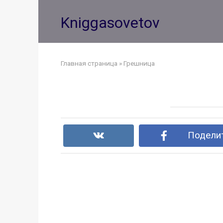
Перейти
к
Kniggasovetov
контенту
Главная страница
»
Грешница
Поделит