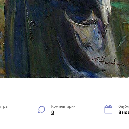
отры
Комментарии
Опубл
0
8 но