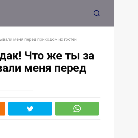
 на Facebook
хорошую». Я провел
собеседование. Его
финал поставил
точку в нашей
дружбе
итывали меня перед приходом их гостей
рдак! Что же ты за
вали меня перед