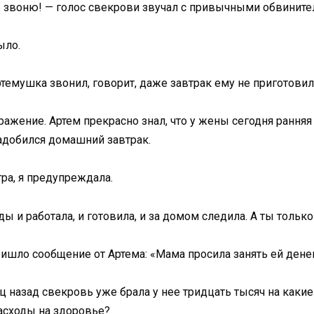
ь звоню! — голос свекрови звучал с привычными обвинит
ыло.
ртемушка звонил, говорит, даже завтрак ему не приготовил
ажение. Артем прекрасно знал, что у жены сегодня ранняя
адобился домашний завтрак.
ра, я предупреждала.
оды и работала, и готовила, и за домом следила. А ты тольк
ишло сообщение от Артема: «Мама просила занять ей денег
 назад свекровь уже брала у нее тридцать тысяч на какие-
расходы на здоровье?