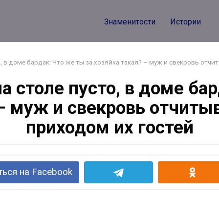
Поделиться
Знаменитости
Истории
то, в доме бардак! Что же ты за хозяйка такая? – муж и свекровь отч
на столе пусто, в доме ба
 – муж и свекровь отчиты
приходом их гостей
ься на Facebook