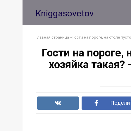
Перейти
к
Kniggasovetov
контенту
Главная страница
»
Гости на пороге, на столе пус
Гости на пороге, 
хозяйка такая?
Поделит