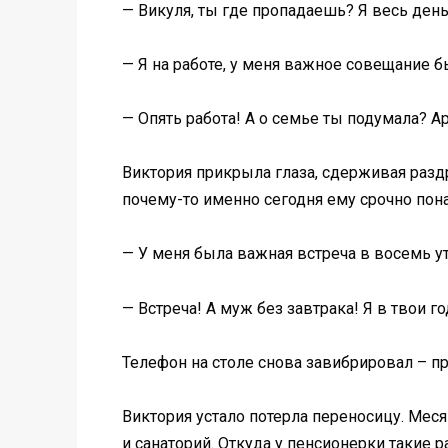
— Викуля, ты где пропадаешь? Я весь ден
— Я на работе, у меня важное совещание б
— Опять работа! А о семье ты подумала? А
Виктория прикрыла глаза, сдерживая раздр
почему-то именно сегодня ему срочно пон
— У меня была важная встреча в восемь ут
— Встреча! А муж без завтрака! Я в твои г
Телефон на столе снова завибрировал – пр
Виктория устало потерла переносицу. Месяц
и санаторий. Откуда у пенсионерки такие 