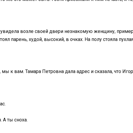
 увидела возле своей двери незнакомую женщину, пример
оял парень, худой, высокий, в очках. На полу стояла пухлая
а, мы к вам. Тамара Петровна дала адрес и сказала, что Иг
ас.
 А ты сноха.