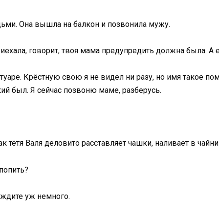
юдьми. Она вышла на балкон и позвонила мужу.
приехала, говорит, твоя мама предупредить должна была. А 
аре. Крёстную свою я не видел ни разу, но имя такое пом
кий был. Я сейчас позвоню маме, разберусь.
ак тётя Валя деловито расставляет чашки, наливает в чайни
попить?
ождите уж немного.