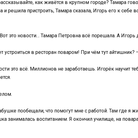
 рассказывайте, как живётся в крупном городе? Тамара гов
 и решила пристроить, Тамара сказала, Игорь его к себе 
от это новости… Тамара Петровна всё порешала. А Игорь д
т устроиться в ресторан поваром! При чём тут айтишник? —
пости это всё. Миллионов не заработаешь. Игорёк научит те
ется.
елом.
абушке пообещали, что помогут мне с работой. Там где я жи
ка занималась воспитанием. Я окончил училище, на повара 