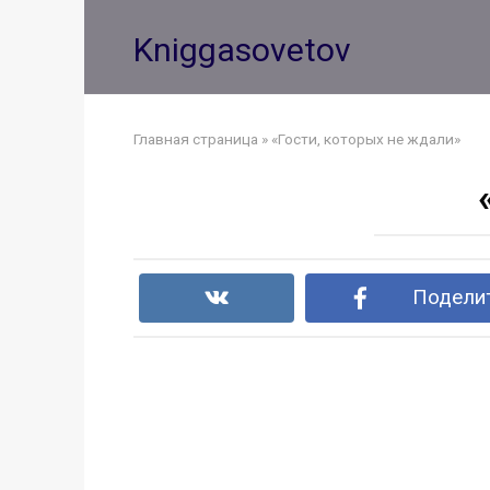
Перейти
к
Kniggasovetov
контенту
Главная страница
»
«Гости, которых не ждали»
Поделит